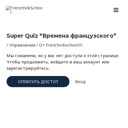
Перейти
Навигация
MAI
к
по
содержимому
записям
MEN
Super Quiz “Времена французского”
/
Упражнения
/ От
frenchvikschool.fr
Мы сожалеем, но у вас нет доступа к этой странице.
Чтобы продолжить, войдите в ваш аккаунт или
зарегистрируйтесь.
Вход
ОПЛАТИТЬ ДОСТУП