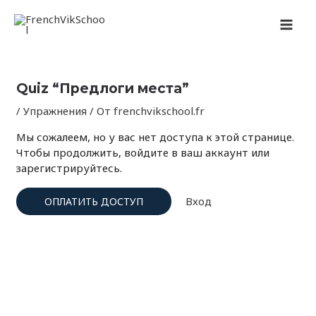
Перейти
Навигация
MAI
к
по
содержимому
записям
MEN
Quiz “Предлоги места”
/
Упражнения
/ От
frenchvikschool.fr
Мы сожалеем, но у вас нет доступа к этой странице.
Чтобы продолжить, войдите в ваш аккаунт или
зарегистрируйтесь.
Вход
ОПЛАТИТЬ ДОСТУП