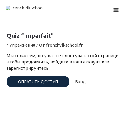
Перейти
Навигация
MAI
к
по
содержимому
записям
MEN
Quiz “Imparfait”
/
Упражнения
/ От
frenchvikschool.fr
Мы сожалеем, но у вас нет доступа к этой странице.
Чтобы продолжить, войдите в ваш аккаунт или
зарегистрируйтесь.
Вход
ОПЛАТИТЬ ДОСТУП