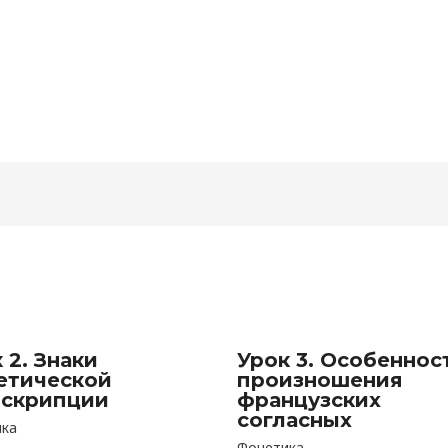
 2. Знаки
Урок 3. Особеннос
етической
произношения
нскрипции
французских
согласных
ика
Фонетика