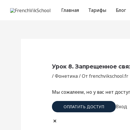
Перейти
Навигация
к
по
Главная
Тарифы
Блог
содержимому
записям
Урок 8. Запрещенное св
/
Фонетика
/ От
frenchvikschool.fr
Мы сожалеем, но у вас нет досту
Вход
ОПЛАТИТЬ ДОСТУП