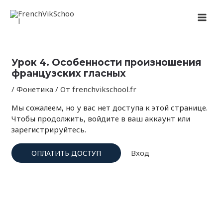
Перейти
Навигация
MAI
к
по
содержимому
записям
MEN
Урок 4. Особенности произношения
французских гласных
/
Фонетика
/ От
frenchvikschool.fr
Мы сожалеем, но у вас нет доступа к этой странице.
Чтобы продолжить, войдите в ваш аккаунт или
зарегистрируйтесь.
Вход
ОПЛАТИТЬ ДОСТУП