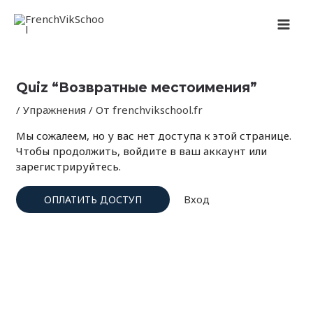
Перейти
Навигация
MAI
к
по
содержимому
записям
MEN
Quiz “Возвратные местоимения”
/
Упражнения
/ От
frenchvikschool.fr
Мы сожалеем, но у вас нет доступа к этой странице.
Чтобы продолжить, войдите в ваш аккаунт или
зарегистрируйтесь.
Вход
ОПЛАТИТЬ ДОСТУП