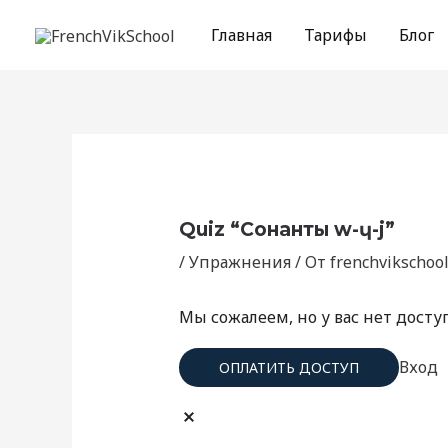
Перейти
Навигация
к
по
Главная
Тарифы
Блог
содержимому
записям
Quiz “Сонанты w-ɥ-j”
/
Упражнения
/ От
frenchvikschool
Мы сожалеем, но у вас нет досту
Вход
ОПЛАТИТЬ ДОСТУП