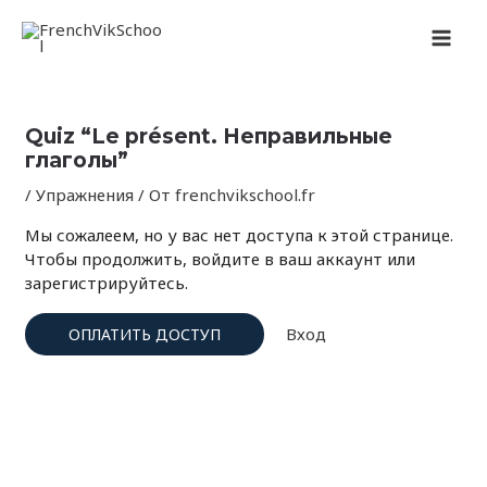
Перейти
Навигация
MAI
к
по
содержимому
записям
MEN
Quiz “Le présent. Неправильные
глаголы”
/
Упражнения
/ От
frenchvikschool.fr
Мы сожалеем, но у вас нет доступа к этой странице.
Чтобы продолжить, войдите в ваш аккаунт или
зарегистрируйтесь.
Вход
ОПЛАТИТЬ ДОСТУП