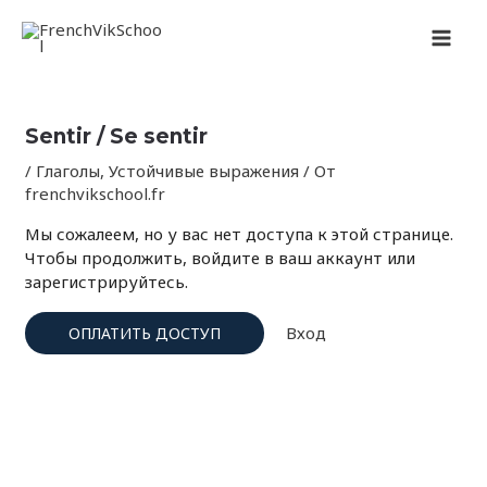
Перейти
Навигация
MAI
к
по
содержимому
записям
MEN
Sentir / Se sentir
/
Глаголы
,
Устойчивые выражения
/ От
frenchvikschool.fr
Мы сожалеем, но у вас нет доступа к этой странице.
Чтобы продолжить, войдите в ваш аккаунт или
зарегистрируйтесь.
Вход
ОПЛАТИТЬ ДОСТУП