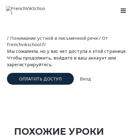
Перейти
Навигация
MAI
к
по
содержимому
записям
MEN
/
Понимание устной и письменной речи
/ От
frenchvikschool.fr
Мы сожалеем, но у вас нет доступа к этой странице.
Чтобы продолжить, войдите в ваш аккаунт или
зарегистрируйтесь.
Вход
ОПЛАТИТЬ ДОСТУП
ПОХОЖИЕ УРОКИ