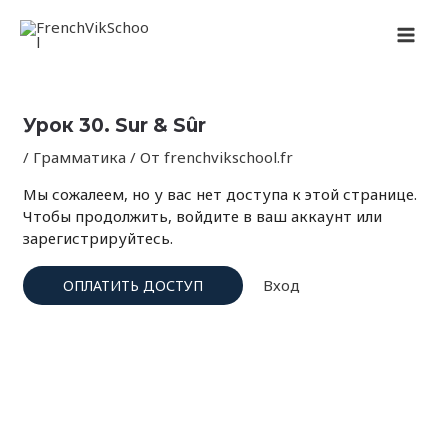
Перейти
Навигация
MAI
к
по
содержимому
записям
MEN
Урок 30. Sur & Sûr
/
Грамматика
/ От
frenchvikschool.fr
Мы сожалеем, но у вас нет доступа к этой странице.
Чтобы продолжить, войдите в ваш аккаунт или
зарегистрируйтесь.
Вход
ОПЛАТИТЬ ДОСТУП