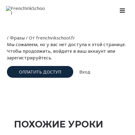
Перейти
Навигация
MAI
к
по
содержимому
записям
MEN
/
Фразы
/ От
frenchvikschool.fr
Мы сожалеем, но у вас нет доступа к этой странице.
Чтобы продолжить, войдите в ваш аккаунт или
зарегистрируйтесь.
Вход
ОПЛАТИТЬ ДОСТУП
ПОХОЖИЕ УРОКИ