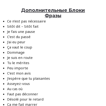
Дополнительные Блоки
Фразы
Ce n’est pas nécessaire
Sitôt dit – Sitôt fait
Je fais une pause
C’est du passé
J’ai eu peur
Ça vaut le coup
Dommage
Je suis en route
Tu le mérites
Peu importe
C’est mon avis
J’espère que tu plaisantes
Asseyez-vous
Au cas où
Faut pas déconner
Désolé pour le retard
Ça me fait marrer