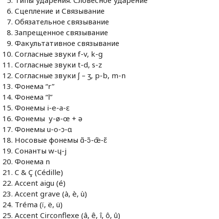
Типы ударения. Словесное ударение
Сцепление и Связывание
Обязательное связывание
Запрещенное связывание
Факультативное связывание
Согласные звуки f-v, k-g
Согласные звуки t-d, s-z
Согласные звуки ʃ – ʒ, p-b, m-n
Фонема “r”
Фонема “l”
Фонемы i-e-a-ɛ
Фонемы y-ø-œ + ə
Фонемы u-o-ɔ-ɑ
Носовые фонемы ɑ̃-ɔ̃-œ̃-ɛ̃
Сонанты w-ɥ-j
Фонема n
C & Ç (Cédille)
Accent aigu (é)
Accent grave (à, è, ù)
Tréma (ï, ë, ü)
Accent Circonflexe (â, ê, î, ô, û)