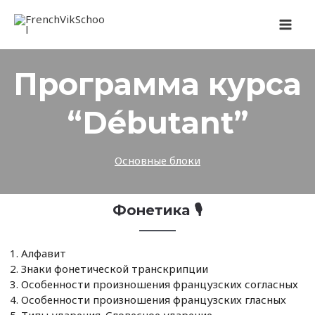
Перейти
MAI
к
содержимому
MEN
Программа курса
“Débutant”
Основные блоки
Фонетика 🎙️
Алфавит
Знаки фонетической транскрипции
Особенности произношения французских согласных
Особенности произношения французских гласных