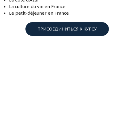
La culture du vin en France
Le petit-déjeuner en France
ПРИСОЕДИНИТЬСЯ К КУРСУ
Подберите Идеальный
Вариант Для Вашего
Бюджета ☘️
Единоразовый платеж