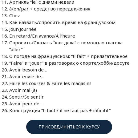
Артикль “le” с днями недели
à/en/par + средство передвижения
Chez
Как назвать/спросить время на французском
Jour/Journée
En retard/En avance/À l’heure
Спросить/Сказать “как дела” с помощью глагола
“aller”
О погоде на французском: “Il fait” + прилагательное
“Faire” и “Jouer” в разговорах о спорте/хобби/досуге
Avoir besoin de…
Avoir envie de…
Faire les courses & Faire les magasins
Avoir mal (à)
Sentir/Se sentir
Avoir peur de…
Конструкция “Il faut / il ne faut pas + infinitif”
ПРИСОЕДИНИТЬСЯ К КУРСУ