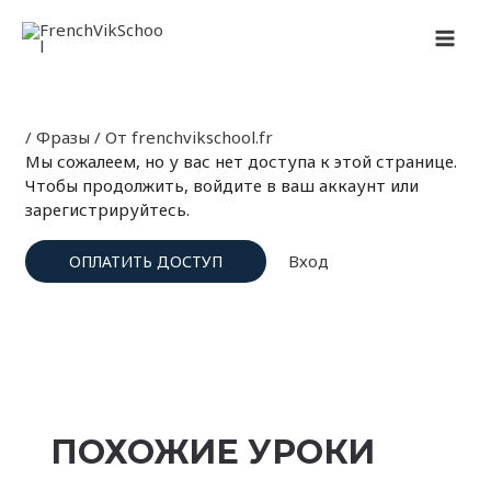
Перейти
Навигация
MAI
к
по
содержимому
записям
MEN
/
Фразы
/ От
frenchvikschool.fr
Мы сожалеем, но у вас нет доступа к этой странице.
Чтобы продолжить, войдите в ваш аккаунт или
зарегистрируйтесь.
Вход
ОПЛАТИТЬ ДОСТУП
ПОХОЖИЕ УРОКИ