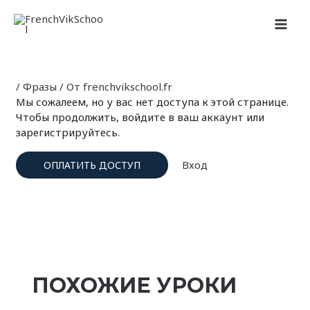
Перейти
Навигация
MAI
к
по
содержимому
записям
MEN
/
Фразы
/ От
frenchvikschool.fr
Мы сожалеем, но у вас нет доступа к этой странице.
Чтобы продолжить, войдите в ваш аккаунт или
зарегистрируйтесь.
Вход
ОПЛАТИТЬ ДОСТУП
ПОХОЖИЕ УРОКИ